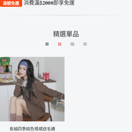
消費滿$𝟐𝟎𝟎𝟎即享免運
滿額免運
精選單品
長袖四季純色睡裙送毛襪